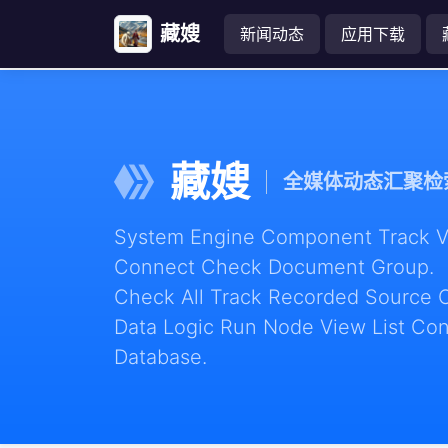
藏嫂
新闻动态
应用下载
藏嫂
全媒体动态汇聚检
System Engine Component Track Vie
Connect Check Document Group.
Check All Track Recorded Source 
Data Logic Run Node View List Con
Database.