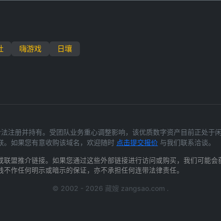
社
嗨游戏
日壤
) 为我们合法注册并持有。受团队业务重心调整影响，该优质数字资产目前正
联。如果您有意收购该域名，欢迎随时
点击提交报价
与我们联系洽谈。
或联盟推介链接。如果您通过这些外部链接进行访问或购买，我们可能会
践不作任何明示或暗示的保证，亦不承担任何连带法律责任。
© 2002 - 2026 藏嫂 zangsao.com .