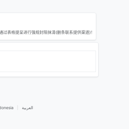
通过表格提呈进行强规封阻抹清(删条联系提供渠道)！
donesia
|
العربية