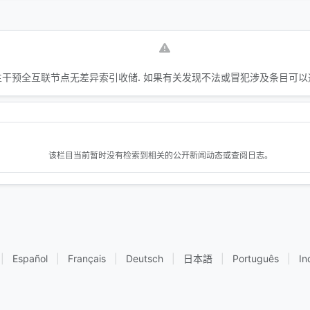
干预全互联节点无差异索引收储. 如果有关发现不法或冒犯涉及条目可以
该栏目当前暂时没有检索到相关的公开新闻动态或查阅日志。
|
Español
|
Français
|
Deutsch
|
日本語
|
Português
|
In