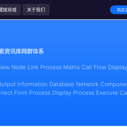
藏嫂商城
关于我们
购买这
索资讯库网群体系
w Node Link Process Matrix Call Flow Display
Output Information Database Network Componen
nect Form Process Display Process Execute Ca