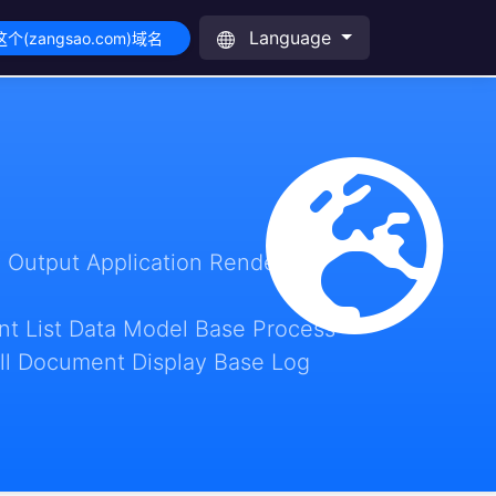
Language
个(zangsao.com)域名
 Output Application Render
t List Data Model Base Process
ll Document Display Base Log